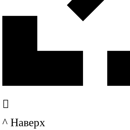

^ Наверх